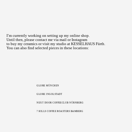
I’m currently working on setting up my online shop.
Until then, please contact me via mail or Instagram
to buy my ceramics or visit my studio at KESSELHAUS Fürth.
You can also find selected pieces in these locations:
GLORE MÜNCHEN
GLORE INGOLSTADT
NEXT DOOR COFFEECLUB NÜRNBERG
7 HILLS COFFEE ROASTERS BAMBERG